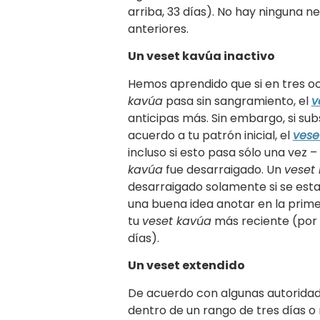
arriba, 33 días). No hay ninguna n
anteriores.
Un veset kavúa inactivo
Hemos aprendido que si en tres o
kavúa
pasa sin sangramiento, el
v
anticipas más. Sin embargo, si su
acuerdo a tu patrón inicial, el
vese
incluso si esto pasa sólo una vez 
kavúa
fue desarraigado. Un
veset
desarraigado solamente si se est
una buena idea anotar en la prim
tu
veset kavúa
más reciente (por e
días).
Un veset extendido
De acuerdo con algunas autoridade
dentro de un rango de tres días 