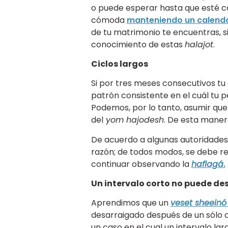
o puede esperar hasta que esté c
cómoda
manteniendo un calend
de tu matrimonio te encuentras,
conocimiento de estas
halajot
.
Ciclos largos
Si por tres meses consecutivos tu 
patrón consistente en el cuál tu p
Podemos, por lo tanto, asumir qu
del
yom hajodesh
. De esta maner
De acuerdo a algunas autoridades,
razón; de todos modos, se debe re
continuar observando la
haflagá
.
Un intervalo corto no puede de
Aprendimos que un
veset sheeinó
desarraigado después de un sólo c
un caso en el cual un intervalo lar