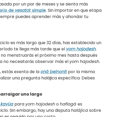
asada por un par de meses y se sienta más
ario de
vesatot
simple
. Sin importar en que etapa
 siempre puedes aprender más y ahondar tu
ciclo es más largo que 32 días, has establecido un
eríodo te llega más tarde que el
yom hajodesh
.
e no menstruarás el próximo mes hasta después
a no necesitarás observar más el
yom hajodesh
.
 estás exenta de la
oná beinonit
por la misma
alizar una pregunta halájica específica. Debes
sarraigar uno largo
 kavúa
para
yom hajodesh
o
haflagá
es
iclo. Sin embargo, hay una disputa
halájica
sobre
go es seguido por uno corto.