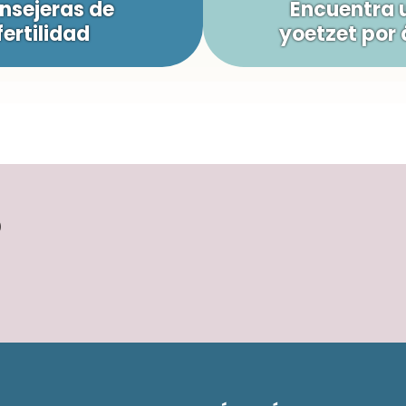
nsejeras de
Encuentra 
fertilidad
yoetzet por 
?