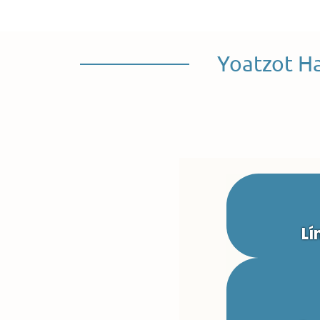
Yoatzot H
Lí