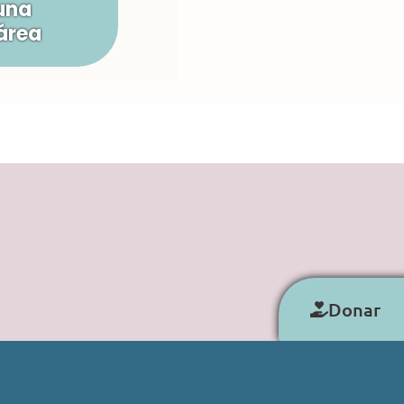
una
área
Donar