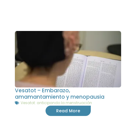
Vesatot – Embarazo,
amamantamiento y menopausia
Vesatot: anticipando la menstruación
Read More