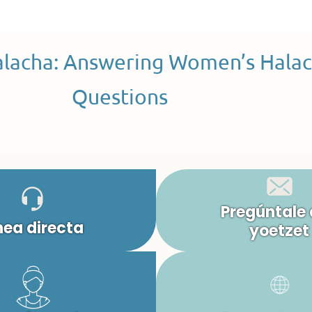
alacha: Answering Women’s Halac
Questions
Pregúntale 
nea directa
yoetzet