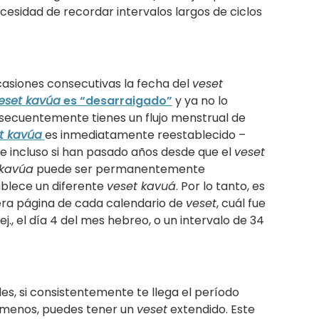
ecesidad de recordar intervalos largos de ciclos
casiones consecutivas la fecha del
veset
eset kavúa
es “desarraigado”
y ya no lo
bsecuentemente tienes un flujo menstrual de
t kavúa
es inmediatamente reestablecido –
– e incluso si han pasado años desde que el
veset
 kavúa
puede ser permanentemente
ablece un diferente
veset kavuá
. Por lo tanto, es
era página de cada calendario de
veset
, cuál fue
j., el día 4 del mes hebreo, o un intervalo de 34
s, si consistentemente te llega el período
o menos, puedes tener un
veset
extendido. Este