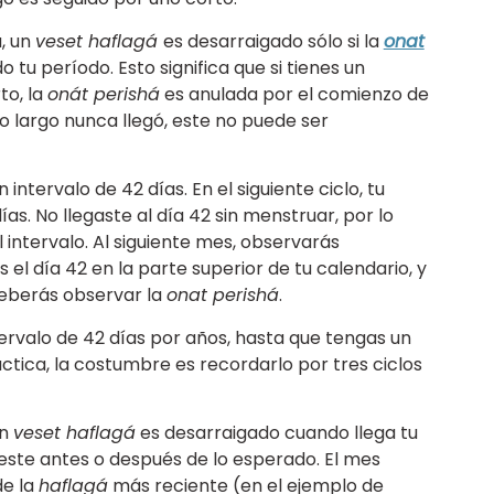
a, un
veset haflagá
es desarraigado sólo si la
onat
 tu período. Esto significa que si tienes un
to, la
onát perishá
es anulada por el comienzo de
lo largo nunca llegó, este no puede ser
intervalo de 42 días. En el siguiente ciclo, tu
as. No llegaste al día 42 sin menstruar, por lo
 intervalo. Al siguiente mes, observarás
s el día 42 en la parte superior de tu calendario, y
 deberás observar la
onat perishá
.
tervalo de 42 días por años, hasta que tengas un
áctica, la costumbre es recordarlo por tres ciclos
un
veset haflagá
es desarraigado cuando llega tu
 este antes o después de lo esperado. El mes
de la
haflagá
más reciente (en el ejemplo de