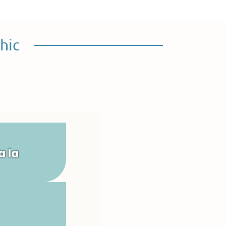
hic
a la