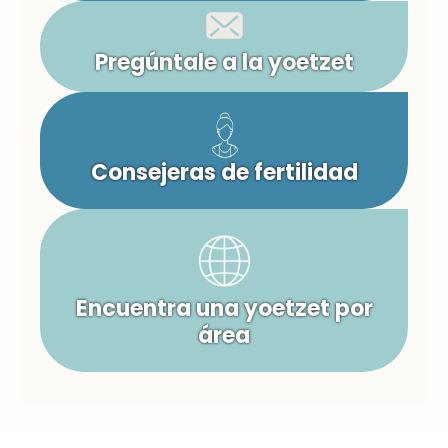
Pregúntale a la yoetzet
Consejeras de fertilidad
Encuentra una yoetzet por
área