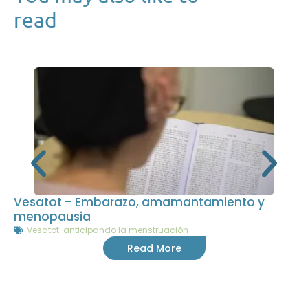
read
Vesatot – Embarazo, amamantamiento y
menopausia
Vesatot: anticipando la menstruación
Read More