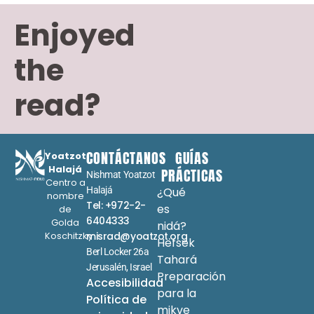
Enjoyed
the
read?
CONTÁCTANOS
GUÍAS
Yoatzot
Halajá
PRÁCTICAS
Nishmat Yoatzot
Centro a
Halajá
¿Qué
nombre
Tel: +972-2-
es
de
6404333
Golda
nidá?
Koschitzky
misrad@yoatzot.org
Hefsek
Berl Locker 26a
Tahará
Jerusalén, Israel
Preparación
Accesibilidad
para la
Política de
mikve