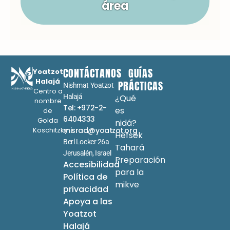
área
CONTÁCTANOS
GUÍAS
Yoatzot
Halajá
PRÁCTICAS
Nishmat Yoatzot
Centro a
Halajá
¿Qué
nombre
Tel: +972-2-
es
de
6404333
Golda
nidá?
Koschitzky
misrad@yoatzot.org
Hefsek
Berl Locker 26a
Tahará
Jerusalén, Israel
Preparación
Accesibilidad
para la
Política de
mikve
privacidad
Apoya a las
Yoatzot
Halajá