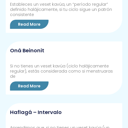
Estableces un veset kavúa, un “período regular”
definido halájicamente, si tu ciclo sigue un patrón
consistente
Read More
Oná Beinonit
Si no tienes un veset kavúa (ciclo halájicamente
regular), estás considerada como si menstruaras
de
Read More
Haflagá – Intervalo
Aprendimos que, si no tienes un veset kavúa (un