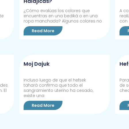
Halájicas?
¿Cómo evalúas los colores que
A co
te
encuentras en una bediká o en una
real
ropa manchada? Algunos colores no
con 
Read More
Moj Dajuk
Hef
Incluso luego de que el hefsek
Para
edes
tahará confirma que todo el
de s
. El
sangramiento uterino ha cesado,
cheq
existe una
Read More