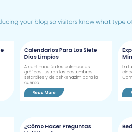
ducing your blog so visitors know what type of 
te
Calendarios Para Los Siete
Exp
Días Limpios
Mí
A continuación los calendarios
La f
gráficos ilustran las costumbres
cinc
sefardíes y de ashkenazim para la
Com
cuenta
Read More
¿Cómo Hacer Preguntas
Bed