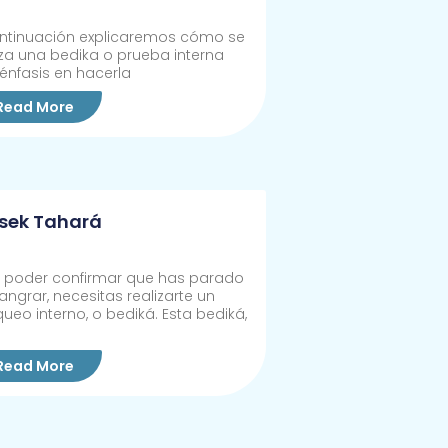
ntinuación explicaremos cómo se
iza una bedika o prueba interna
énfasis en hacerla
Read More
sek Tahará
 poder confirmar que has parado
angrar, necesitas realizarte un
ueo interno, o bediká. Esta bediká,
Read More