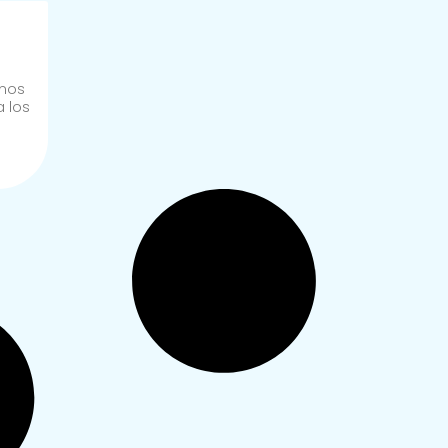
imos
a los