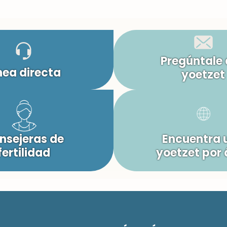
Pregúntale 
nea directa
yoetzet
nsejeras de
Encuentra 
fertilidad
yoetzet por 