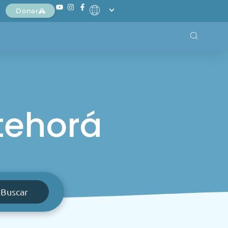
Donar
tehorá