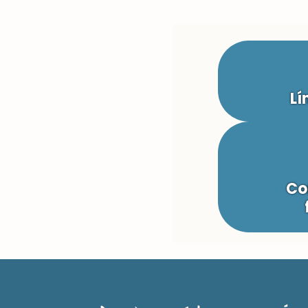
Lí
Co