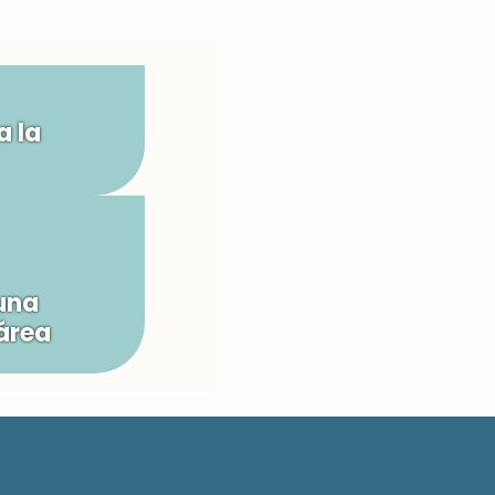
a la
una
área