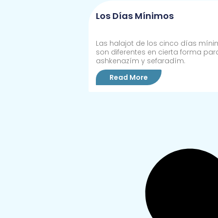
Los Días Mínimos
Las halajot de los cinco días mín
son diferentes en cierta forma par
ashkenazím y sefaradím.
Read More