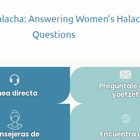
alacha: Answering Women’s Halac
Questions
Pregúntale 
nea directa
yoetzet
nsejeras de
Encuentra 