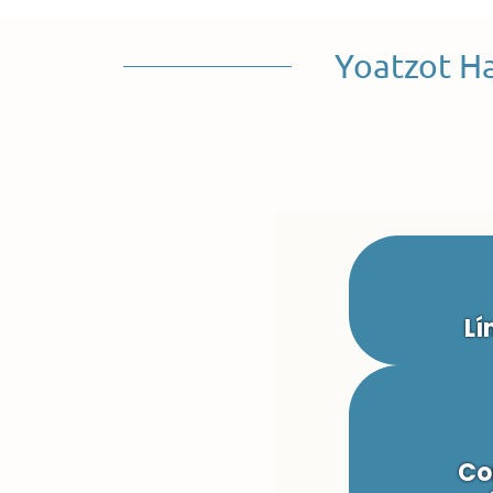
Yoatzot H
Lí
Co