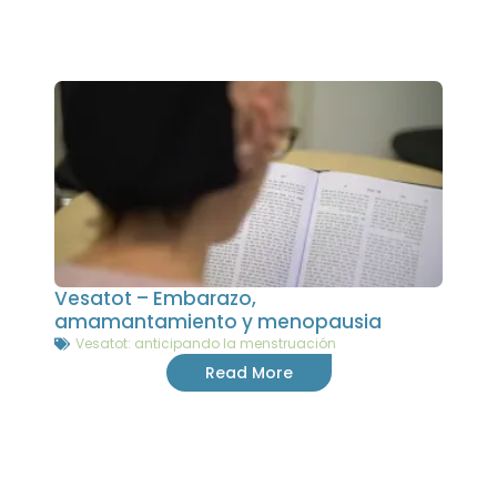
Vesatot – Embarazo,
amamantamiento y menopausia
Vesatot: anticipando la menstruación
Read More