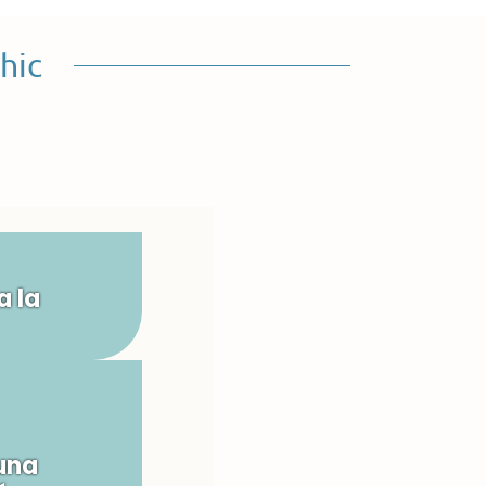
hic
a la
una