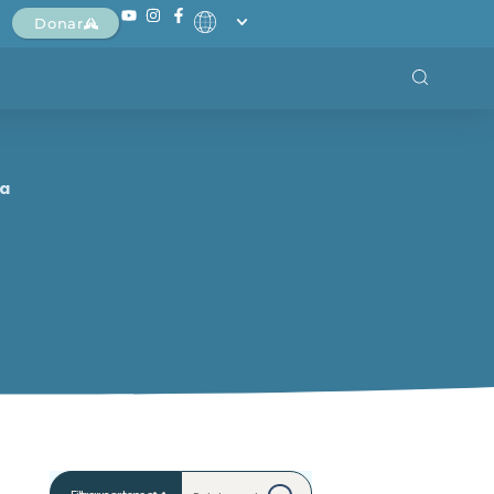
Donar
na