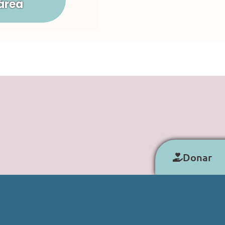
área
Donar