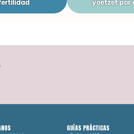
fertilidad
yoetzet por 
?
ANOS
GUÍAS PRÁCTICAS