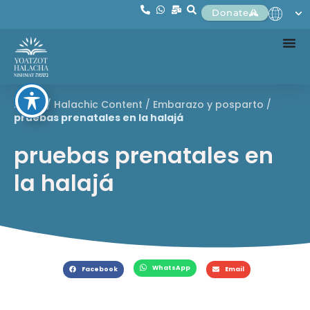
Donate
Home
/
Halachic Content
/
Embarazo y posparto
/
pruebas prenatales en la halajá
pruebas prenatales en
la halajá
WhatsApp
Facebook
Email