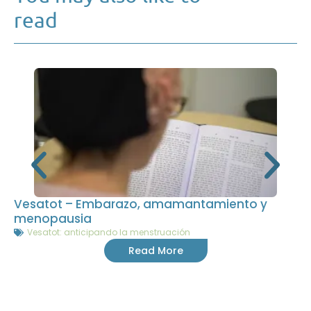
read
Vesatot – Embarazo, amamantamiento y
menopausia
Vesatot: anticipando la menstruación
Read More