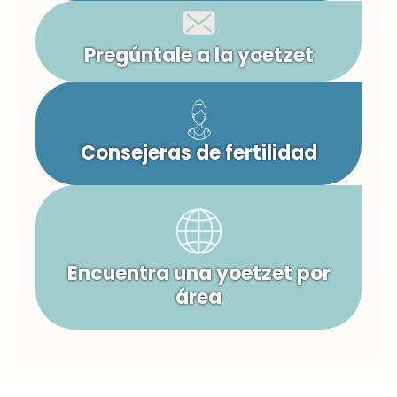
Pregúntale a la yoetzet
Consejeras de fertilidad
Encuentra una yoetzet por
área