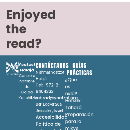
Enjoyed
the
read?
CONTÁCTANOS
GUÍAS
Yoatzot
Halajá
PRÁCTICAS
Nishmat Yoatzot
Centro a
Halajá
¿Qué
nombre
Tel: +972-2-
es
de
6404333
Golda
nidá?
Koschitzky
misrad@yoatzot.org
Hefsek
Berl Locker 26a
Tahará
Jerusalén, Israel
Preparación
Accesibilidad
para la
Política de
mikve