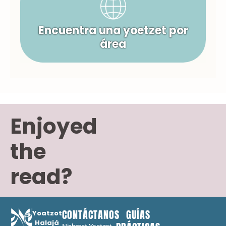
Encuentra una yoetzet por
área
Enjoyed
the
read?
CONTÁCTANOS
GUÍAS
Yoatzot
Halajá