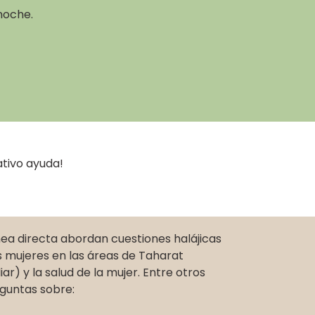
noche.
ativo ayuda!
nea directa abordan cuestiones halájicas
s mujeres en las áreas de Taharat
r) y la salud de la mujer. Entre otros
guntas sobre: