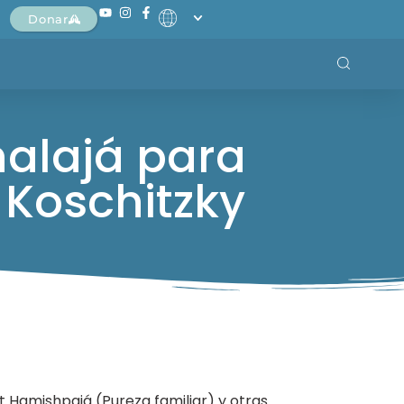
Donar
halajá para
Koschitzky
 Hamishpajá (Pureza familiar) y otras