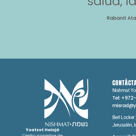
salud, l
Rabanit Ata
CONTÁCT
Nishmat Yo
Tel: +972
misrad@y
Berl Locker
Jerusalén, I
Yoatzot Halajá
Centro a nombre de