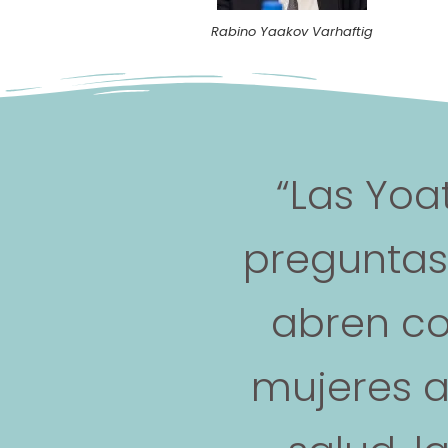
Rabino Yaakov Varhaftig
“Las Yoa
preguntas 
abren co
mujeres a