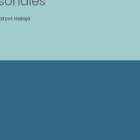
rsonales”
atzot Halajá