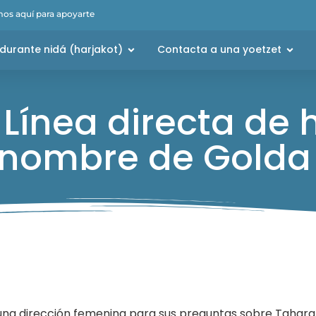
os aquí para apoyarte
durante nidá (harjakot)
Contacta a una yoetzet
 Línea directa de 
 nombre de Golda 
 una dirección femenina para sus preguntas sobre Taharat