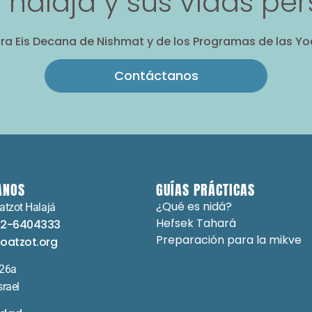
a halajá y sus vidas pe
ra Eis Decana de Nishmat y de los Programas de las Yo
Contáctanos
ANOS
GUÍAS PRÁCTICAS
¿Qué es nidá?
atzot Halajá
Hefsek Tahará
-2-6404333
Preparación para la mikve
oatzot.org
 26a
srael