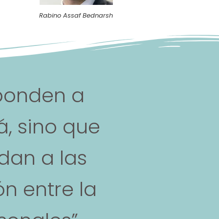
Rabino Assaf Bednarsh
sponden a
á, sino que
dan a las
n entre la