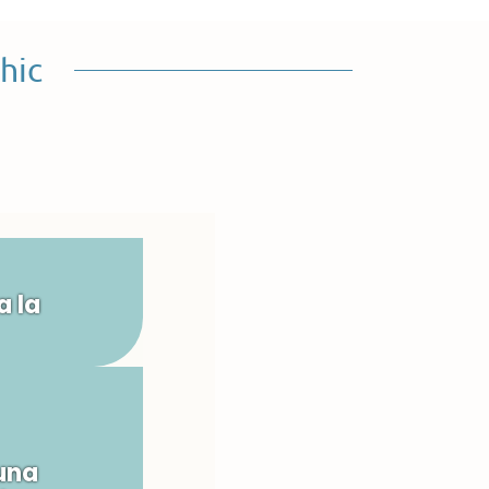
hic
a la
una