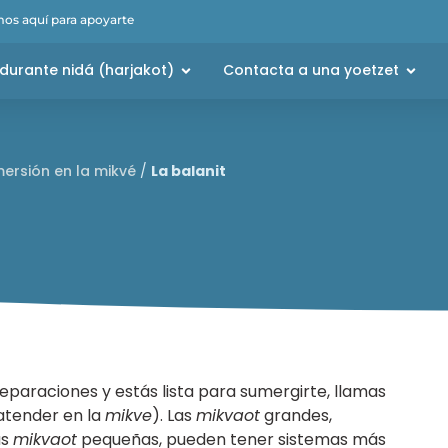
os aquí para apoyarte
durante nidá (harjakot)
Contacta a una yoetzet
mersión en la mikvé
/
La balanit
paraciones y estás lista para sumergirte, llamas
atender en la
mikve
). Las
mikvaot
grandes,
as
mikvaot
pequeñas, pueden tener sistemas más