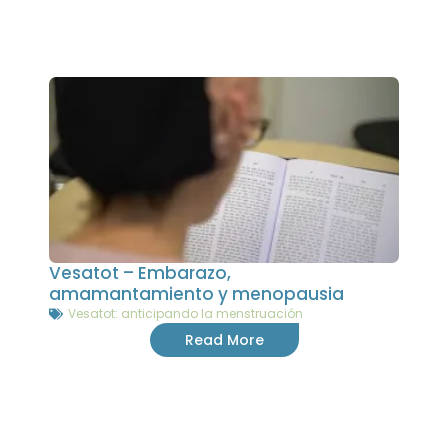
Vesatot – Embarazo,
amamantamiento y menopausia
Vesatot: anticipando la menstruación
Read More