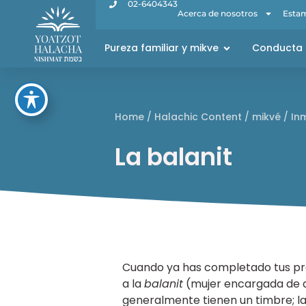
02-6404343
Acerca de nosotros
Estam
Pureza familiar y mikve
Conducta 
Home
/
Halachic Content
/
mikvé
/
In
La balanit
Cuando ya has completado tus pre
a la
balanit
(mujer encargada de 
generalmente tienen un timbre; l