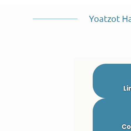
Yoatzot H
Lí
Co