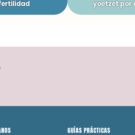
fertilidad
yoetzet por 
?
ANOS
GUÍAS PRÁCTICAS