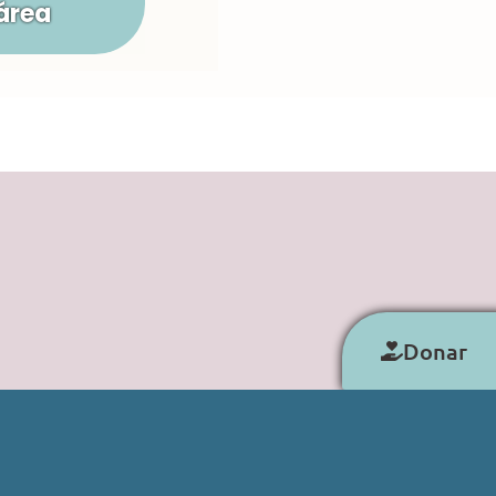
área
Donar