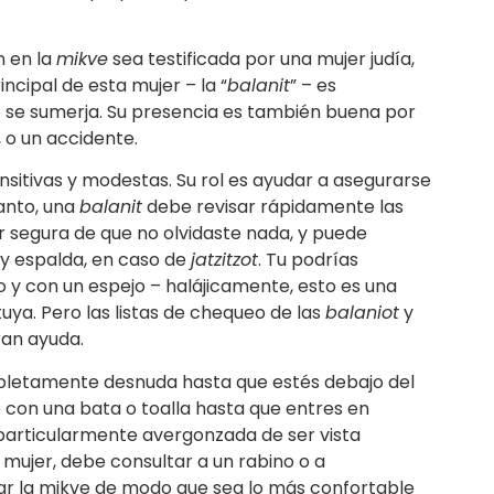
n en la
mikve
sea testificada por una mujer judía,
ncipal de esta mujer – la “
balanit
” – es
o se sumerja. Su presencia es también buena por
 o un accidente.
itivas y modestas. Su rol es ayudar a asegurarse
tanto, una
balanit
debe revisar rápidamente las
 segura de que no olvidaste nada, y puede
 y espalda, en caso de
jatzitzot
. Tu podrías
 y con un espejo – halájicamente, esto es una
ya. Pero las listas de chequeo de las
balaniot
y
ran ayuda.
mpletamente desnuda hasta que estés debajo del
e con una bata o toalla hasta que entres en
 particularmente avergonzada de ser vista
 mujer, debe consultar a un rabino o a
ar la mikve de modo que sea lo más confortable