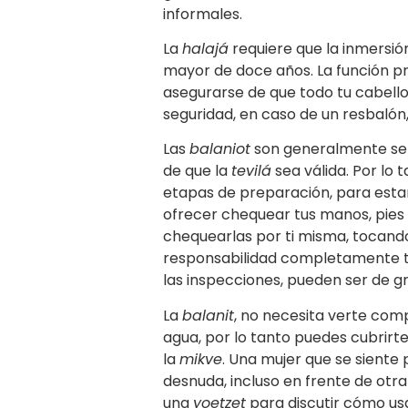
informales.
La
halajá
requiere que la inmersió
mayor de doce años. La función pri
asegurarse de que todo tu cabell
seguridad, en caso de un resbalón,
Las
balaniot
son generalmente sens
de que la
tevilá
sea válida. Por lo 
etapas de preparación, para estar
ofrecer chequear tus manos, pies
chequearlas por ti misma, tocando
responsabilidad completamente tu
las inspecciones, pueden ser de g
La
balanit
, no necesita verte co
agua, por lo tanto puedes cubrirt
la
mikve
. Una mujer que se siente
desnuda, incluso en frente de otra
una
yoetzet
para discutir cómo us