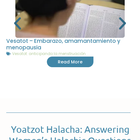
Vesatot – Embarazo, amamantamiento y
menopausia
Vesatot: anticipando la menstruación
Read More
Yoatzot Halacha: Answering