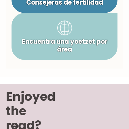
Consejeras de fertilidad
Encuentra una yoetzet por
área
Enjoyed
the
read?