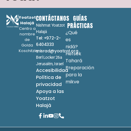
CONTÁCTANOS
GUÍAS
Yoatzot
Halajá
PRÁCTICAS
Nishmat Yoatzot
Centro a
Halajá
¿Qué
nombre
Tel: +972-2-
es
de
6404333
Golda
nidá?
Koschitzky
misrad@yoatzot.org
Hefsek
Berl Locker 26a
Tahará
Jerusalén, Israel
Preparación
Accesibilidad
para la
Política de
mikve
privacidad
Apoya a las
Yoatzot
Halajá