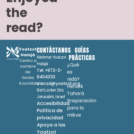
the
read?
CONTÁCTANOS
GUÍAS
Yoatzot
Halajá
PRÁCTICAS
Nishmat Yoatzot
Centro a
Halajá
¿Qué
nombre
Tel: +972-2-
es
de
6404333
Golda
nidá?
Koschitzky
misrad@yoatzot.org
Hefsek
Berl Locker 26a
Tahará
Jerusalén, Israel
Preparación
Accesibilidad
para la
Política de
mikve
privacidad
Apoya a las
Yoatzot