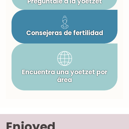
Pregúntale a la yoetzet
Consejeras de fertilidad
Encuentra una yoetzet por
área
Enjoyed