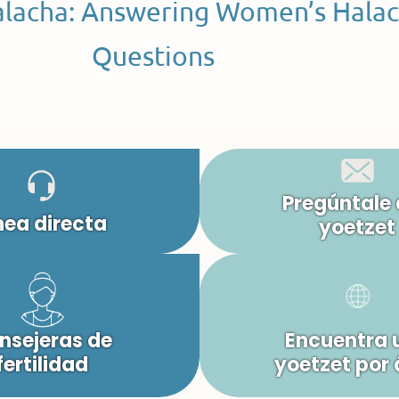
alacha: Answering Women’s Halac
Questions
Pregúntale 
nea directa
yoetzet
nsejeras de
Encuentra 
fertilidad
yoetzet por 