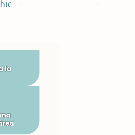
hic
a la
una
área