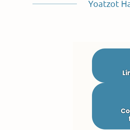
Yoatzot H
Lí
Co