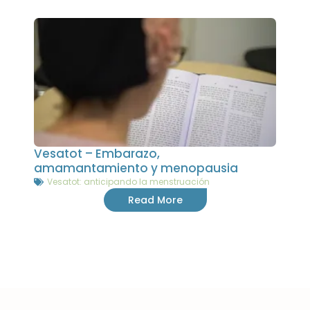
Vesatot – Embarazo,
amamantamiento y menopausia
Vesatot: anticipando la menstruación
Read More