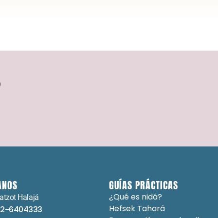
?
ANOS
GUÍAS PRÁCTICAS
¿Qué es nidá?
atzot Halajá
Hefsek Tahará
-2-6404333