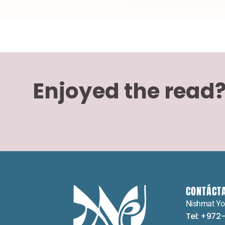
Enjoyed the read
CONTÁCT
Nishmat Yo
Tel: +972