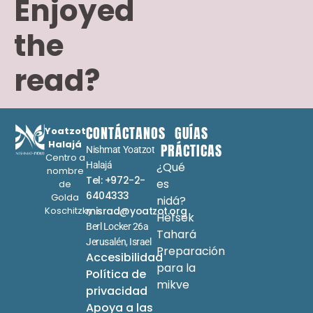
Enjoyed
the
read?
CONTÁCTANOS
GUÍAS
Yoatzot
Halajá
PRÁCTICAS
Nishmat Yoatzot
Centro a
Halajá
¿Qué
nombre
Tel: +972-2-
es
de
6404333
Golda
nidá?
Koschitzky
misrad@yoatzot.org
Hefsek
Berl Locker 26a
Tahará
Jerusalén, Israel
Preparación
Accesibilidad
para la
Política de
mikve
privacidad
Apoya a las