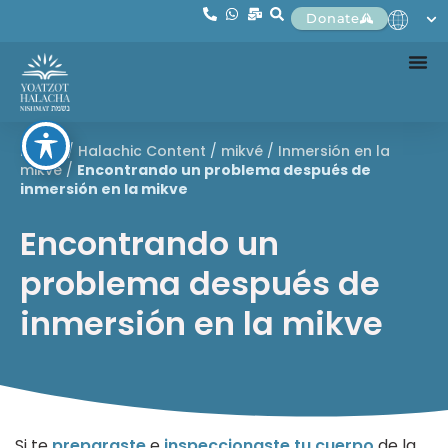
Donate
Home
/
Halachic Content
/
mikvé
/
Inmersión en la
mikvé
/
Encontrando un problema después de
inmersión en la mikve
Encontrando un
problema después de
inmersión en la mikve
Si te
preparaste
e
inspeccionaste tu cuerpo
de la