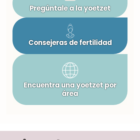
Pregúntale a la yoetzet
Consejeras de fertilidad
Encuentra una yoetzet por
área