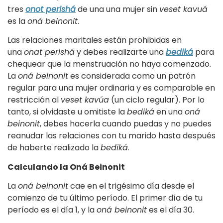
tres
onot perishá
de una una mujer sin
veset kavuá
es la
oná beinonit
.
Las relaciones maritales están prohibidas en
una
onat perishá
y debes realizarte una
bediká
para
chequear que la menstruación no haya comenzado.
La
oná beinonit
es considerada como un patrón
regular para una mujer ordinaria y es comparable en
restricción al
veset kavúa
(un ciclo regular). Por lo
tanto, si olvidaste u omitiste la
bediká
en una
oná
beinonit
, debes hacerla cuando puedas y no puedes
reanudar las relaciones con tu marido hasta después
de haberte realizado la
bediká
.
Calculando la Oná Beinonit
La
oná beinonit
cae en el trigésimo día desde el
comienzo de tu último período. El primer día de tu
período es el día 1, y la
oná beinonit
es el día 30.