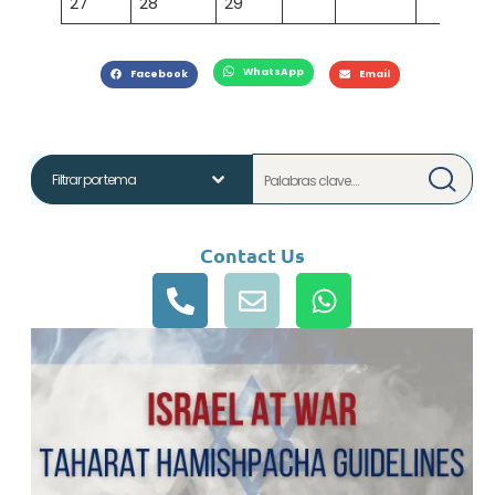
27
28
29
WhatsApp
Facebook
Email
Contact Us