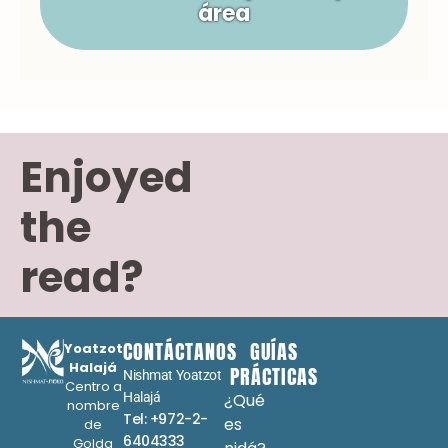
área
Enjoyed
the
read?
CONTÁCTANOS
GUÍAS
Yoatzot
Halajá
PRÁCTICAS
Nishmat Yoatzot
Centro a
Halajá
¿Qué
nombre
Tel: +972-2-
es
de
6404333
Golda