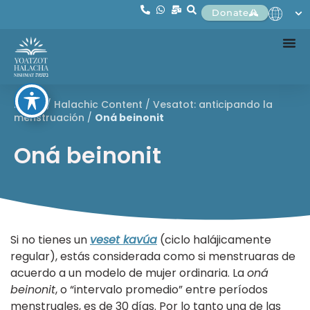
Donate
Home
/
Halachic Content
/
Vesatot: anticipando la
menstruación
/
Oná beinonit
Oná beinonit
Si no tienes un
veset kavúa
(ciclo halájicamente
regular), estás considerada como si menstruaras de
acuerdo a un modelo de mujer ordinaria. La
oná
beinonit
, o “intervalo promedio” entre períodos
menstruales, es de 30 días. Por lo tanto una de las