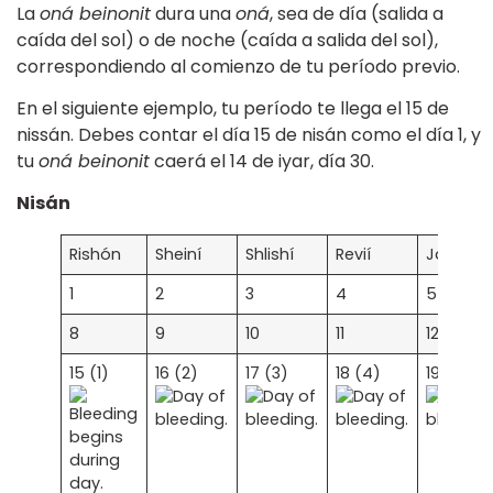
La
oná beinonit
dura una
oná
, sea de día (salida a
caída del sol) o de noche (caída a salida del sol),
correspondiendo al comienzo de tu período previo.
En el siguiente ejemplo, tu período te llega el 15 de
nissán. Debes contar el día 15 de nisán como el día 1, y
tu
oná beinonit
caerá el 14 de iyar, día 30.
Nisán
Rishón
Sheiní
Shlishí
Revií
Jamishí
1
2
3
4
5
8
9
10
11
12
15 (1)
16 (2)
17 (3)
18 (4)
19 (5)