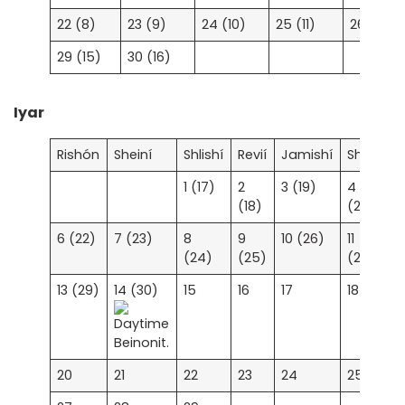
22 (8)
23 (9)
24 (10)
25 (11)
26 (12)
29 (15)
30 (16)
Iyar
Rishón
Sheiní
Shlishí
Revií
Jamishí
Shishí
1 (17)
2
3 (19)
4
5
(18)
(20)
6 (22)
7 (23)
8
9
10 (26)
11
1
(24)
(25)
(27)
13 (29)
14 (30)
15
16
17
18
1
20
21
22
23
24
25