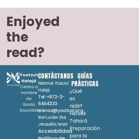
Enjoyed
the
read?
CONTÁCTANOS
GUÍAS
Yoatzot
Halajá
PRÁCTICAS
Nishmat Yoatzot
Centro a
Halajá
¿Qué
nombre
Tel: +972-2-
es
de
6404333
Golda
nidá?
Koschitzky
misrad@yoatzot.org
Hefsek
Berl Locker 26a
Tahará
Jerusalén, Israel
Preparación
Accesibilidad
para la
Política de