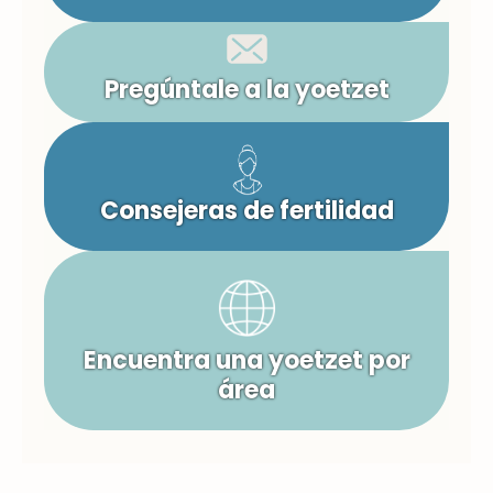
Pregúntale a la yoetzet
Consejeras de fertilidad
Encuentra una yoetzet por
área