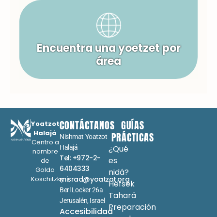
Encuentra una yoetzet por
área
CONTÁCTANOS
GUÍAS
Yoatzot
Halajá
PRÁCTICAS
Nishmat Yoatzot
Centro a
Halajá
¿Qué
nombre
Tel: +972-2-
es
de
6404333
Golda
nidá?
Koschitzky
misrad@yoatzot.org
Hefsek
Berl Locker 26a
Tahará
Jerusalén, Israel
Preparación
Accesibilidad