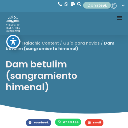
Donate
Home
/
Halachic Content
/
Guía para novias
/
Dam
betulim (sangramiento himenal)
Dam betulim
(sangramiento
himenal)
WhatsApp
Facebook
Email