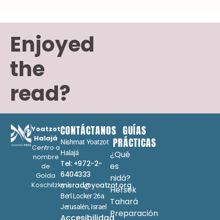
Enjoyed
the
read?
CONTÁCTANOS
GUÍAS
Yoatzot
Halajá
PRÁCTICAS
Nishmat Yoatzot
Centro a
Halajá
¿Qué
nombre
Tel: +972-2-
es
de
6404333
Golda
nidá?
Koschitzky
misrad@yoatzot.org
Hefsek
Berl Locker 26a
Tahará
Jerusalén, Israel
Preparación
Accesibilidad