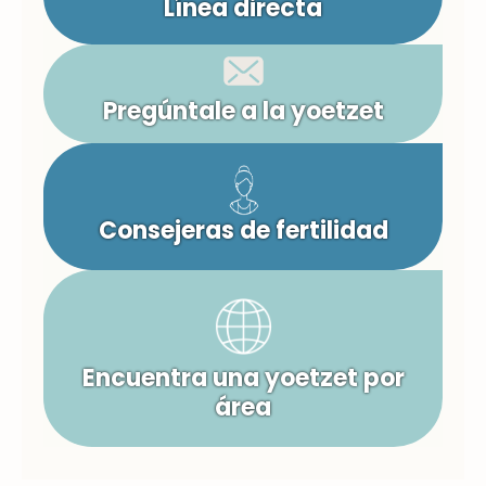
Línea directa
Pregúntale a la yoetzet
Consejeras de fertilidad
Encuentra una yoetzet por
área