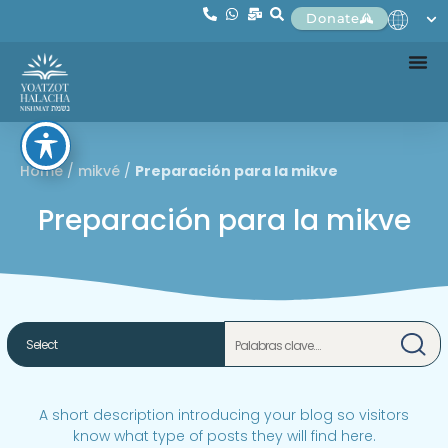
Donate
Home
/
mikvé
/
Preparación para la mikve
Preparación para la mikve
A short description introducing your blog so visitors
know what type of posts they will find here.