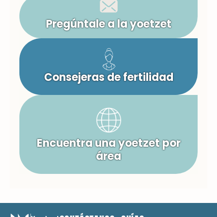
Pregúntale a la yoetzet
Consejeras de fertilidad
Encuentra una yoetzet por
área