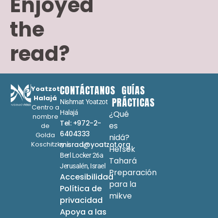
Enjoyed
the
read?
CONTÁCTANOS
GUÍAS
Yoatzot
Halajá
PRÁCTICAS
Nishmat Yoatzot
Centro a
Halajá
¿Qué
nombre
Tel: +972-2-
es
de
6404333
Golda
nidá?
Koschitzky
misrad@yoatzot.org
Hefsek
Berl Locker 26a
Tahará
Jerusalén, Israel
Preparación
Accesibilidad
para la
Política de
mikve
privacidad
Apoya a las