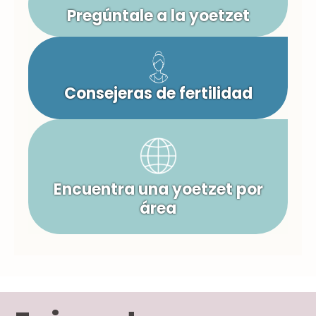
Pregúntale a la yoetzet
Consejeras de fertilidad
Encuentra una yoetzet por
área