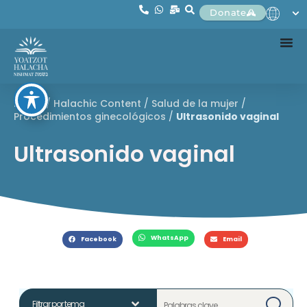
Donate
Home
/
Halachic Content
/
Salud de la mujer
/
Procedimientos ginecológicos
/
Ultrasonido vaginal
Ultrasonido vaginal
WhatsApp
Facebook
Email