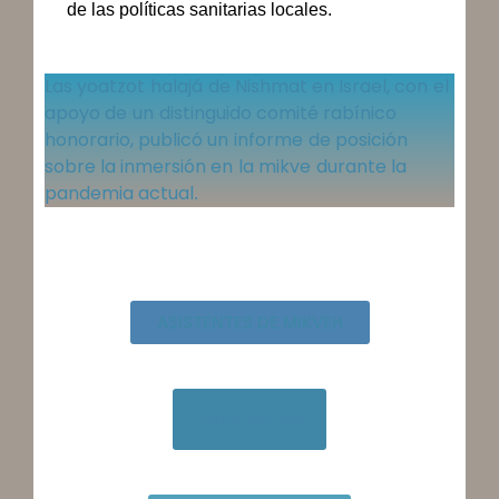
de las políticas sanitarias locales.
Las y
oatzot
h
ala
já
de Nishmat en Israel, con
el
apoyo de
un
distinguido comité rabínico
honorario, publicó un
informe
de posición
sobre la inmersión en
la m
ikve
durante la
pandemia actual
.
ASISTENTES DE MIKVEH
CUARENTENA