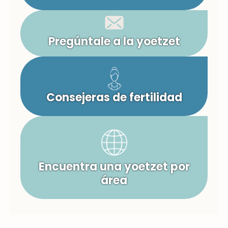
Pregúntale a la yoetzet
Consejeras de fertilidad
Encuentra una yoetzet por
área