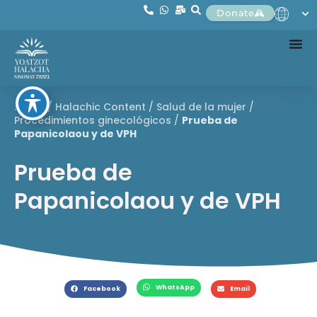
Donate
Home
/
Halachic Content
/
Salud de la mujer
/
Procedimientos ginecológicos
/
Prueba de
Papanicolaou y de VPH
Prueba de
Papanicolaou y de VPH
WhatsApp
Facebook
Email