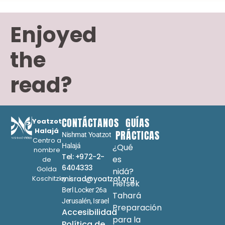
Enjoyed
the
read?
CONTÁCTANOS
GUÍAS
Yoatzot
Halajá
PRÁCTICAS
Nishmat Yoatzot
Centro a
Halajá
¿Qué
nombre
Tel: +972-2-
es
de
6404333
Golda
nidá?
Koschitzky
misrad@yoatzot.org
Hefsek
Berl Locker 26a
Tahará
Jerusalén, Israel
Preparación
Accesibilidad
para la
Política de