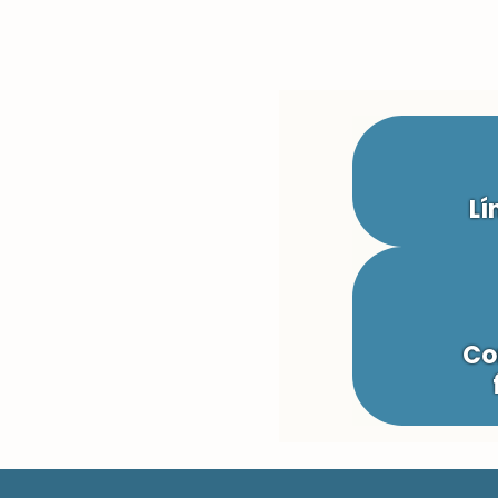
Lí
Co