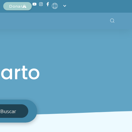
Donar
arto