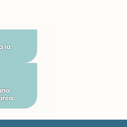
a la
una
área