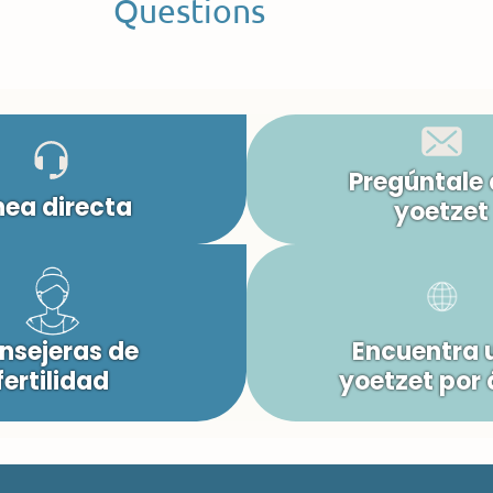
Questions
Pregúntale 
nea directa
yoetzet
nsejeras de
Encuentra 
fertilidad
yoetzet por 