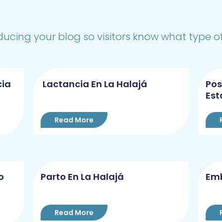
ducing your blog so visitors know what type of 
cia
Lactancia En La Halajá
Pos
Est
Read More
o
Parto En La Halajá
Emb
Read More