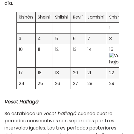
día.
Rishón
Sheiní
Shlishí
Revií
Jamishí
Shishí
1
3
4
5
6
7
8
10
11
12
13
14
15
17
18
18
20
21
22
24
25
26
27
28
29
Veset Haflagá
Se establece un
veset haflagá
cuando cuatro
períodos consecutivos son separados por tres
intervalos iguales. Los tres períodos posteriores