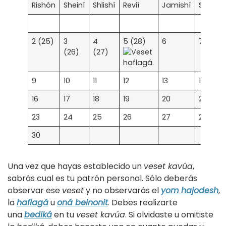
Rishón
Sheiní
Shlishí
Revií
Jamishí
Shishí
2 (25)
3
4
5 (28)
6
7
(26)
(27)
9
10
11
12
13
14
16
17
18
19
20
21
23
24
25
26
27
28
30
Una vez que hayas establecido un
veset kavúa
,
sabrás cual es tu patrón personal. Sólo deberás
observar ese
veset
y no observarás el
yom hajodesh
,
la
haflagá
u
oná beinonit
. Debes realizarte
una
bediká
en tu
veset kavúa
. Si olvidaste u omitiste