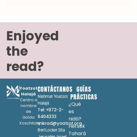
Enjoyed
the
read?
CONTÁCTANOS
GUÍAS
Yoatzot
Halajá
PRÁCTICAS
Nishmat Yoatzot
Centro a
Halajá
¿Qué
nombre
Tel: +972-2-
es
de
6404333
Golda
nidá?
Koschitzky
misrad@yoatzot.org
Hefsek
Berl Locker 26a
Tahará
Jerusalén, Israel