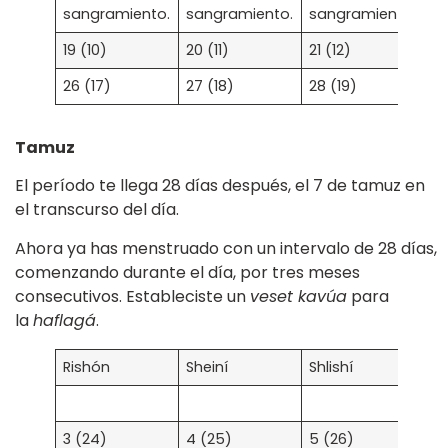
19 (10)
20 (11)
21 (12)
22
26 (17)
27 (18)
28 (19)
29
Tamuz
El período te llega 28 días después, el 7 de tamuz en
el transcurso del día.
Ahora ya has menstruado con un intervalo de 28 días,
comenzando durante el día, por tres meses
consecutivos. Estableciste un
veset kavúa
para
la
haflagá
.
Rishón
Sheiní
Shlishí
Re
3 (24)
4 (25)
5 (26)
6 