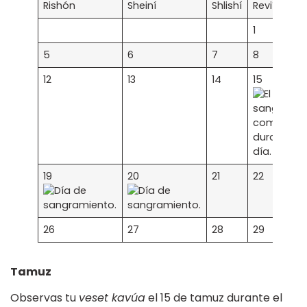
Rishón
Sheiní
Shlishí
Revií
1
5
6
7
8
12
13
14
15
19
20
21
22
26
27
28
29
Tamuz
Observas tu
veset kavúa
el 15 de tamuz durante el