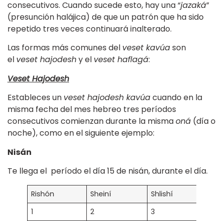
consecutivos. Cuando sucede esto, hay una “
jazaká
”
(presunción halájica) de que un patrón que ha sido
repetido tres veces continuará inalterado.
Las formas más comunes del
veset kavúa
son
el
veset hajodesh
y el
veset haflagá
:
Veset Hajodesh
Estableces un
veset hajodesh kavúa
cuando en la
misma fecha del mes hebreo tres períodos
consecutivos comienzan durante la misma
oná
(día o
noche), como en el siguiente ejemplo:
Nisán
Te llega el período el día 15 de nisán, durante el día.
Rishón
Sheiní
Shlishí
Re
1
2
3
4