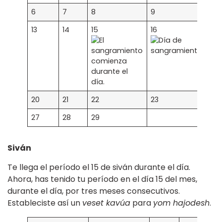
6
7
8
9
10
13
14
15
16
17
20
21
22
23
24
27
28
29
Siván
Te llega el período el 15 de siván durante el día.
Ahora, has tenido tu período en el día 15 del mes,
durante el día, por tres meses consecutivos.
Estableciste así un
veset kavúa
para
yom hajodesh
.