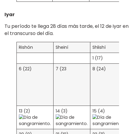
Iyar
Tu período te llega 28 días más tarde, el 12 de iyar en
el transcurso del día.
Rishón
Sheiní
Shlishí
Re
1 (17)
2 
6 (22)
7 (23
8 (24)
9 
13 (2)
14 (3)
15 (4)
16