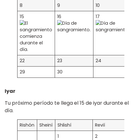
8
9
10
11
15
16
17
18
22
23
24
25
29
30
Iyar
Tu próximo período te llega el 15 de iyar durante el
día.
Rishón
Sheiní
Shlishí
Revií
Ja
1
2
3