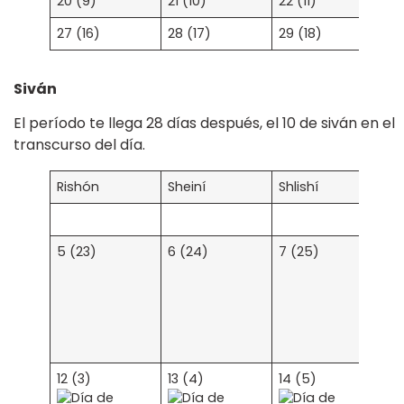
20 (9)
21 (10)
22 (11)
23
27 (16)
28 (17)
29 (18)
Siván
El período te llega 28 días después, el 10 de siván en el
transcurso del día.
Rishón
Sheiní
Shlishí
Re
1 
5 (23)
6 (24)
7 (25)
8 
12 (3)
13 (4)
14 (5)
15