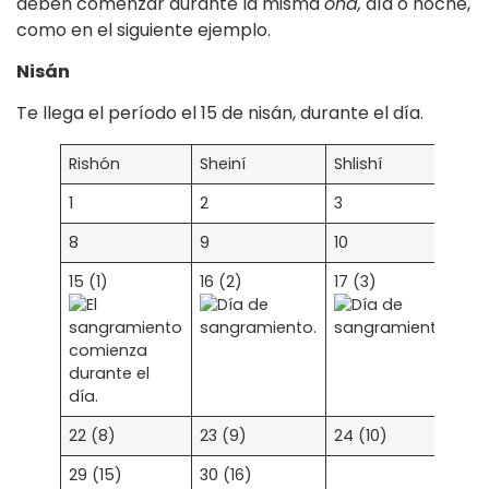
deben comenzar durante la misma
oná,
día o noche,
como en el siguiente ejemplo.
Nisán
Te llega el período el 15 de nisán, durante el día.
Rishón
Sheiní
Shlishí
Re
1
2
3
4
8
9
10
11
15 (1)
16 (2)
17 (3)
18
22 (8)
23 (9)
24 (10)
25
29 (15)
30 (16)