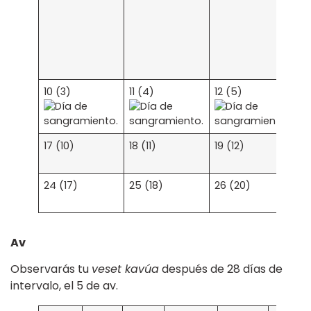
10 (3)
11 (4)
12 (5)
13
17 (10)
18 (11)
19 (12)
2
(1
24 (17)
25 (18)
26 (20)
2
(2
Av
Observarás tu
veset kavúa
después de 28 días de
intervalo, el 5 de av.