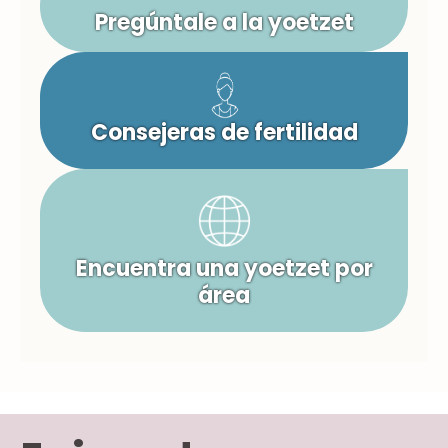
Pregúntale a la yoetzet
Consejeras de fertilidad
Encuentra una yoetzet por
área