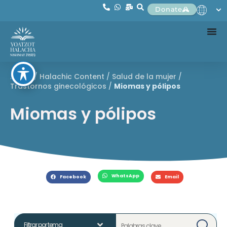
Donate
Home
/
Halachic Content
/
Salud de la mujer
/
Trastornos ginecológicos
/
Miomas y pólipos
Miomas y pólipos
WhatsApp
Facebook
Email