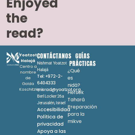
Enjoyed
the
read?
CONTÁCTANOS
GUÍAS
Yoatzot
Halajá
PRÁCTICAS
Nishmat Yoatzot
Centro a
Halajá
¿Qué
nombre
Tel: +972-2-
es
de
6404333
Golda
nidá?
Koschitzky
misrad@yoatzot.org
Hefsek
Berl Locker 26a
Tahará
Jerusalén, Israel
Preparación
Accesibilidad
para la
Política de
mikve
privacidad
Apoya a las