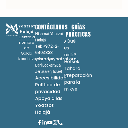
CONTÁCTANOS
GUÍAS
Yoatzot
Halajá
PRÁCTICAS
Nishmat Yoatzot
Centro a
Halajá
¿Qué
nombre
Tel: +972-2-
es
de
6404333
Golda
nidá?
Koschitzky
misrad@yoatzot.org
Hefsek
Berl Locker 26a
Tahará
Jerusalén, Israel
Preparación
Accesibilidad
para la
Política de
mikve
privacidad
Apoya a las
Yoatzot
Halajá