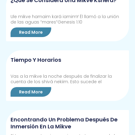
¿Qué Se Considera Una Mikve Kshera?
Ule mikve hamaim kará iamimY Él llamó a la unión
de las aguas “mares”Genesis 1:10
Read More
Tiempo Y Horarios
Vas a la mikve la noche después de finalizar la
cuenta de los shivá nekiim. Esto sucede el
Read More
Encontrando Un Problema Después De
Inmersión En La Mikve