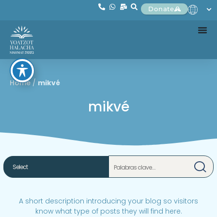
Donate
Home
/
mikvé
mikvé
A short description introducing your blog so visitors
know what type of posts they will find here.