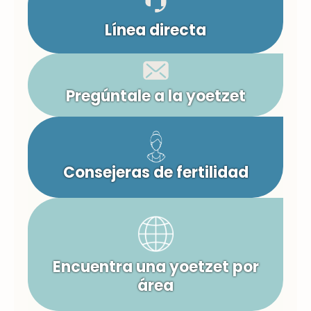
Línea directa
Pregúntale a la yoetzet
Consejeras de fertilidad
Encuentra una yoetzet por
área