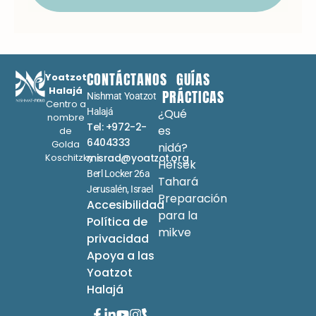
CONTÁCTANOS
GUÍAS
Yoatzot
Halajá
PRÁCTICAS
Nishmat Yoatzot
Centro a
Halajá
¿Qué
nombre
Tel: +972-2-
es
de
6404333
Golda
nidá?
Koschitzky
misrad@yoatzot.org
Hefsek
Berl Locker 26a
Tahará
Jerusalén, Israel
Preparación
Accesibilidad
para la
Política de
mikve
privacidad
Apoya a las
Yoatzot
Halajá