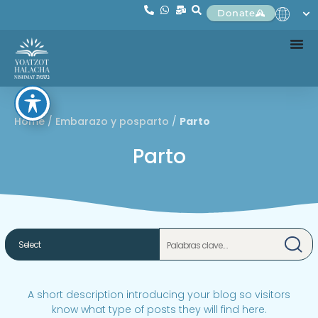
Donate
Home
/
Embarazo y posparto
/
Parto
Parto
A short description introducing your blog so visitors
know what type of posts they will find here.