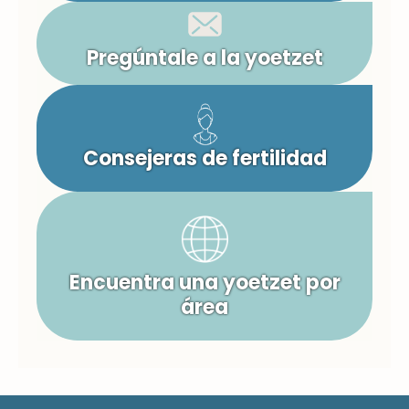
Pregúntale a la yoetzet
Consejeras de fertilidad
Encuentra una yoetzet por
área